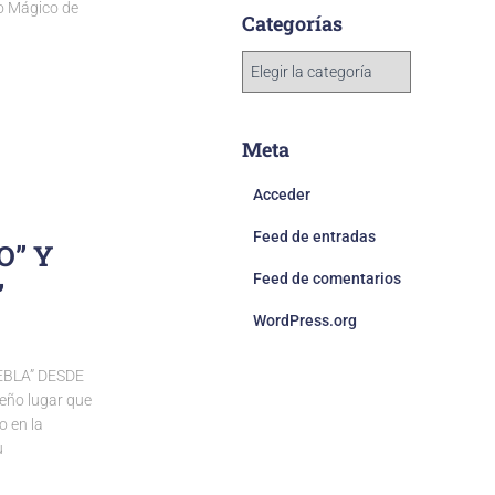
lo Mágico de
Categorías
Meta
Acceder
Feed de entradas
O” Y
Feed de comentarios
”
WordPress.org
EBLA” DESDE
eño lugar que
o en la
u