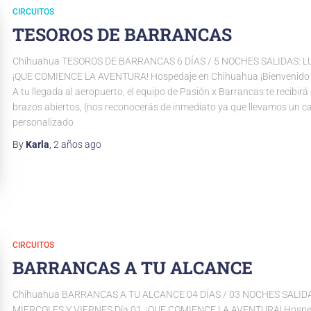
CIRCUITOS
TESOROS DE BARRANCAS
Chihuahua TESOROS DE BARRANCAS 6 DÍAS / 5 NOCHES SALIDAS: LU
¡QUE COMIENCE LA AVENTURA! Hospedaje en Chihuahua ¡Bienvenido 
A tu llegada al aeropuerto, el equipo de Pasión x Barrancas te recibirá
brazos abiertos, (nos reconocerás de inmediato ya que llevamos un ca
personalizado
By
Karla
,
2 años
ago
CIRCUITOS
BARRANCAS A TU ALCANCE
Chihuahua BARRANCAS A TU ALCANCE 04 DÍAS / 03 NOCHES SALID
MIERCOLES Y VIERNES Día 01. ¡QUE COMIENCE LA AVENTURA! Hospe