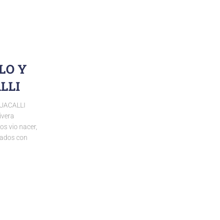
LO Y
LLI
UACALLI
ivera
os vio nacer,
onados con