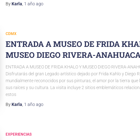
By
Karla
,
1 año
ago
CDMX
ENTRADA A MUSEO DE FRIDA KHA
MUSEO DIEGO RIVERA-ANAHUACA
ENTRADA A MUSEO DE FRIDA KHALO Y MUSEO DIEGO RIVERA-ANAH
Disfrutarás del gran Legado artístico dejado por Frida Kahlo y Diego R
mundialmente reconocidos por sus pinturas, el amor por la tierra que l
sus raíces y su cultura. La visita incluye 2 sitios emblemáticos relaci
estos
By
Karla
,
1 año
ago
EXPERIENCIAS