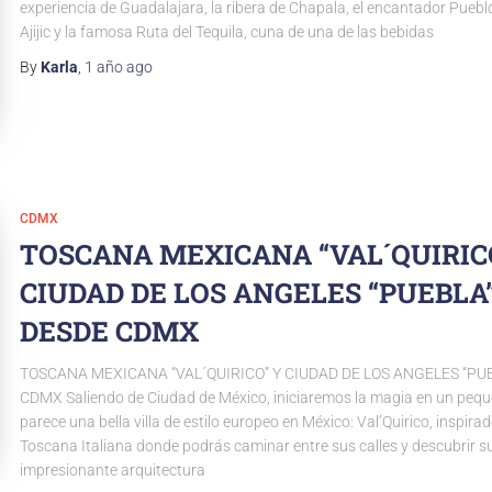
experiencia de Guadalajara, la ribera de Chapala, el encantador Pueb
Ajijic y la famosa Ruta del Tequila, cuna de una de las bebidas
By
Karla
,
1 año
ago
CDMX
TOSCANA MEXICANA “VAL´QUIRIC
CIUDAD DE LOS ANGELES “PUEBLA
DESDE CDMX
TOSCANA MEXICANA “VAL´QUIRICO” Y CIUDAD DE LOS ANGELES “PU
CDMX Saliendo de Ciudad de México, iniciaremos la magia en un pequ
parece una bella villa de estilo europeo en México: Val’Quirico, inspirad
Toscana Italiana donde podrás caminar entre sus calles y descubrir s
impresionante arquitectura