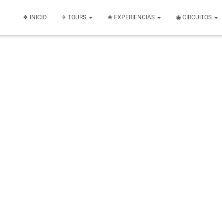
❖ INICIO
✈ TOURS
❀ EXPERIENCIAS
◉ CIRCUITOS
Karla