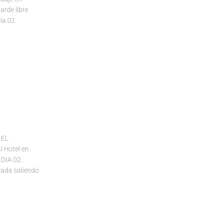
arde libre
ía 02.
 EL
 Hotel en
 DIA 02.
ada saliendo