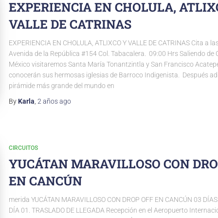
EXPERIENCIA EN CHOLULA, ATLIX
VALLE DE CATRINAS
EXPERIENCIA EN CHOLULA, ATLIXCO Y VALLE DE CATRINAS Cita a las 
Avenida de la República #154 Col. Tabacalera. 09:00 Hrs Saliendo de
México visitaremos Santa María Tonantzintla y San Francisco Acate
conocerán sus hermosas iglesias de Barroco Indigenista. Después a
pirámide más grande del mundo en
By
Karla
,
2 años
ago
CIRCUITOS
YUCÁTAN MARAVILLOSO CON DRO
EN CANCÚN
merida YUCÁTAN MARAVILLOSO CON DROP OFF EN CANCÚN 03 DÍAS
DÍA 01. TRASLADO DE LLEGADA Recepción en el Aeropuerto Internaci