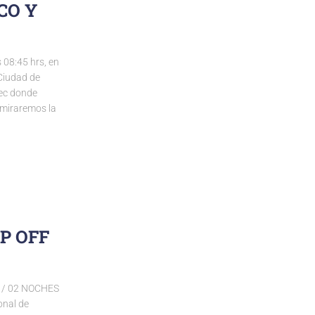
CO Y
08:45 hrs, en
 Ciudad de
pec donde
dmiraremos la
P OFF
 / 02 NOCHES
onal de