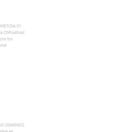
NES Día 01.
a Chihuahua!
 con los
rtel
AS: DOMINGO,
daje en