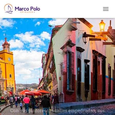
T
O
G
G
L
E
N
A
V
I
G
A
T
I
O
N