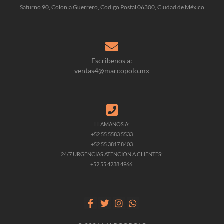
Saturno 90, Colonia Guerrero, Codigo Postal 06300, Ciudad de México
Escribenos a:
ventas4@marcopolo.mx
LLAMANOS A:
+52 55 5583 5533
+52 55 3817 8403
24/7 URGENCIAS ATENCION A CLIENTES:
+52 55 4238 4966