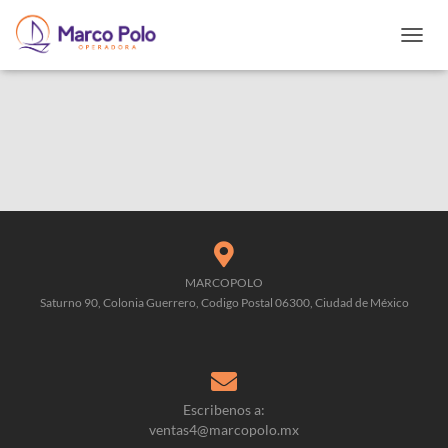
T
O
G
G
L
E
N
A
V
I
G
A
T
MARCOPOLO
I
Saturno 90, Colonia Guerrero, Codigo Postal 06300, Ciudad de México
O
N
Escribenos a:
ventas4@marcopolo.mx