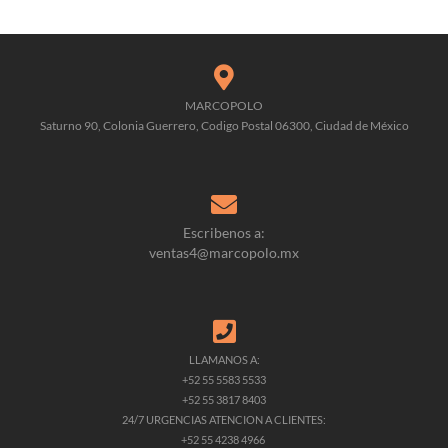
MARCOPOLO
Saturno 90, Colonia Guerrero, Codigo Postal 06300, Ciudad de México
Escribenos a:
ventas4@marcopolo.mx
LLAMANOS A:
+52 55 5583 5533
+52 55 3817 8403
24/7 URGENCIAS ATENCION A CLIENTES:
+52 55 4238 4966