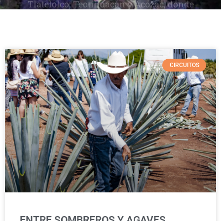
No te puedes perder de sus zonas
arqueológicas como el Templo Mayor,
Tlatelolco, Teotihuacán y Acozac, donde
podrás encontrar impresionantes vestigios
CIRCUITOS
de la Gran Tenochtitlán.
ENTRE SOMBREROS Y AGAVES