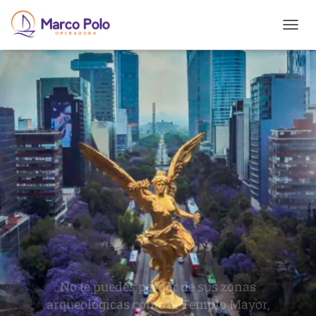
T
O
G
G
L
E
N
A
V
I
G
A
T
I
O
N