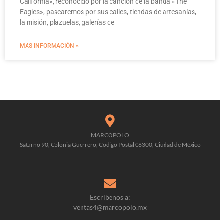
California», reconocido por la canción de la banda «The
Eagles», pasearemos por sus calles, tiendas de artesanías,
la misión, plazuelas, galerías de
MAS INFORMACIÓN »
MARCOPOLO
Saturno 90, Colonia Guerrero, Codigo Postal 06300, Ciudad de México
Escribenos a:
ventas4@marcopolo.mx