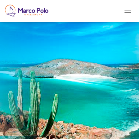
T
O
G
G
L
E
N
A
V
I
G
A
T
I
O
N