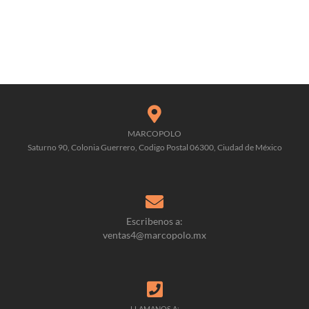
SEPTIE
MBRE
MARCOPOLO
Saturno 90, Colonia Guerrero, Codigo Postal 06300, Ciudad de México
Escribenos a:
ventas4@marcopolo.mx
LLAMANOS A: