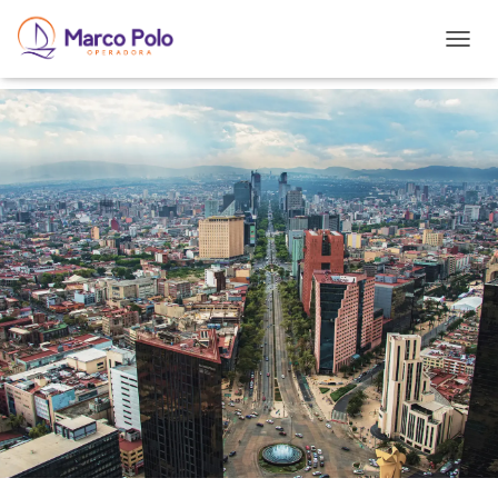
T
O
G
G
L
E
N
A
V
I
G
A
T
I
O
N