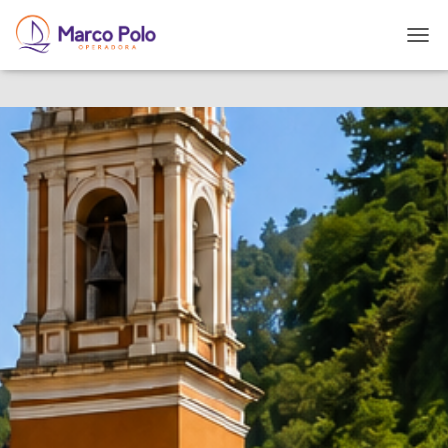
T
O
G
G
L
E
N
A
V
I
G
A
T
I
O
N