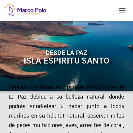
T
O
G
G
L
E
N
DESDE LA PAZ
A
ISLA ESPIRITU SANTO
V
I
G
A
T
Esta es una de las excursiones más bonitas de
I
La Paz debido a su belleza natural, donde
O
N
podrás snorkelear y nadar junto a lobos
marinos en su hábitat natural, observar miles
de peces multicolores, aves, arrecifes de coral,