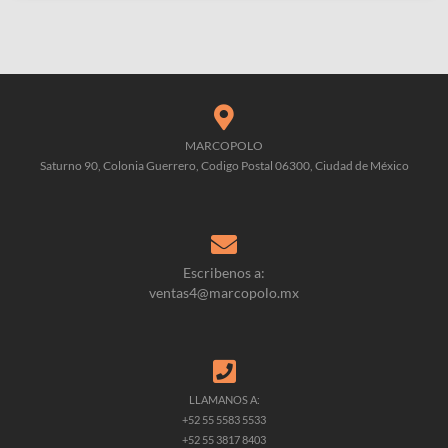
MARCOPOLO
Saturno 90, Colonia Guerrero, Codigo Postal 06300, Ciudad de México
Escribenos a:
ventas4@marcopolo.mx
LLAMANOS A:
+52 55 5583 5533
+52 55 3817 8403