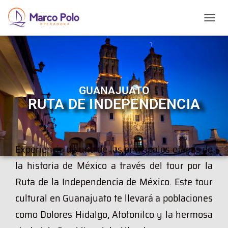
T
O
G
G
L
E
N
GUANAJUATO
A
RUTA DE INDEPENDENCIA
V
I
G
A
T
Experiencia de una de las principales etapas de
I
la historia de México a través del tour por la
O
N
Ruta de la Independencia de México. Este tour
cultural en Guanajuato te llevará a poblaciones
como Dolores Hidalgo, Atotonilco y la hermosa