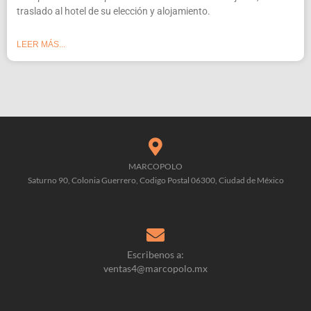
traslado al hotel de su elección y alojamiento.
LEER MÁS...
MARCOPOLO
Saturno 90, Colonia Guerrero, Codigo Postal 06300, Ciudad de México
Escribenos a:
ventas4@marcopolo.mx