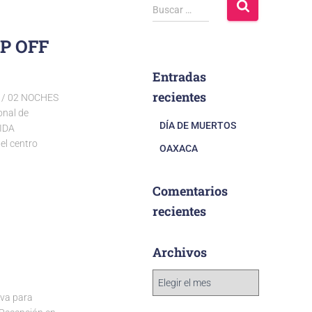
Buscar …
P OFF
Entradas
recientes
 / 02 NOCHES
onal de
DÍA DE MUERTOS
RIDA
el centro
OAXACA
Comentarios
recientes
Archivos
va para