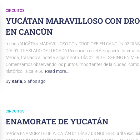
CIRCUITOS
YUCÁTAN MARAVILLOSO CON DRO
EN CANCÚN
merida YUCÁTAN MARAVILLOSO CON DROP OFF EN CANCÚN 03 DÍAS
DÍA 01. TRASLADO DE LLEGADA Recepción en el Aeropuerto Internaci
Mérida, traslado al hotel y alojamiento. DÍA 02. SIGHTSEEING EN ME
Comenzamos observando los puntos importantes de la ciudad, como 
histórico, la calle 60
Read more…
By
Karla
,
2 años
ago
CIRCUITOS
ENAMORATE DE YUCATÁN
merida ENAMORATE DE YUCATÁN 04 DÍAS / 03 NOCHES Tarifa exclusi