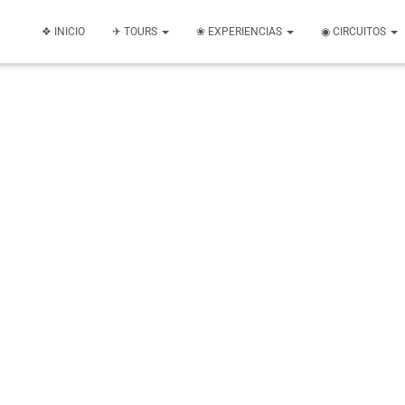
❖ INICIO
✈ TOURS
❀ EXPERIENCIAS
◉ CIRCUITOS
MERIDA