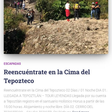
ESCAPADAS
Reencuéntrate en la Cima del
Tepozteco
Reencuéntrate en la Cima del Tepozteco 02 Días / 01 Noche DIA 01.
LLEGADA A TEPOZTLÁN – TOUR LEYENDAS Llegada por su cuenta
a Tepoztlán registro en el santuario Holístico Horus a partir de las
15:00 horas. Alojamiento y noche libre. DÍA 02. CERRO DEL