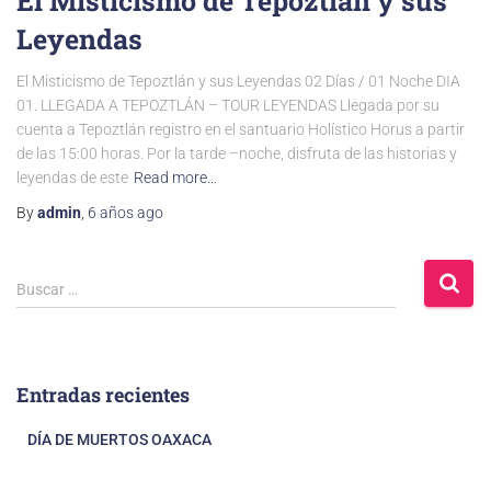
El Misticismo de Tepoztlán y sus
Leyendas
El Misticismo de Tepoztlán y sus Leyendas 02 Días / 01 Noche DIA
01. LLEGADA A TEPOZTLÁN – TOUR LEYENDAS Llegada por su
cuenta a Tepoztlán registro en el santuario Holístico Horus a partir
de las 15:00 horas. Por la tarde –noche, disfruta de las historias y
leyendas de este
Read more…
By
admin
,
6 años
ago
Buscar …
Entradas recientes
DÍA DE MUERTOS OAXACA