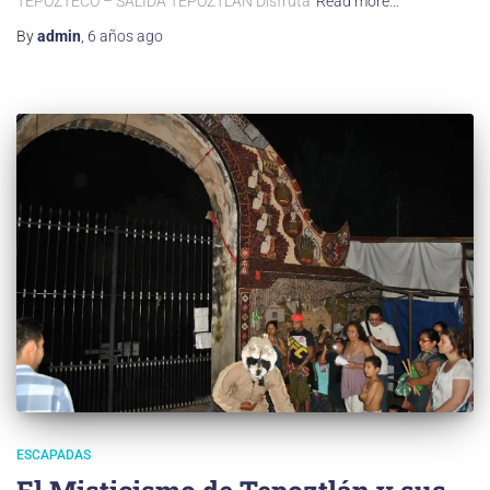
TEPOZTECO – SALIDA TEPOZTLÁN Disfruta
Read more…
By
admin
,
6 años
ago
ESCAPADAS