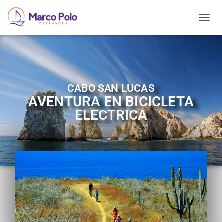
T
O
G
G
L
E
N
CABO SAN LUCAS
A
AVENTURA EN BICICLETA
V
I
ELECTRICA
G
A
T
I
O
N