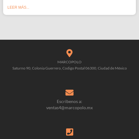
LEER MÁS...
MARCOPOLO
Saturno 90, Colonia Guerrero, Codigo Postal 06300, Ciudad de México
Escribenos a:
ventas4@marcopolo.mx