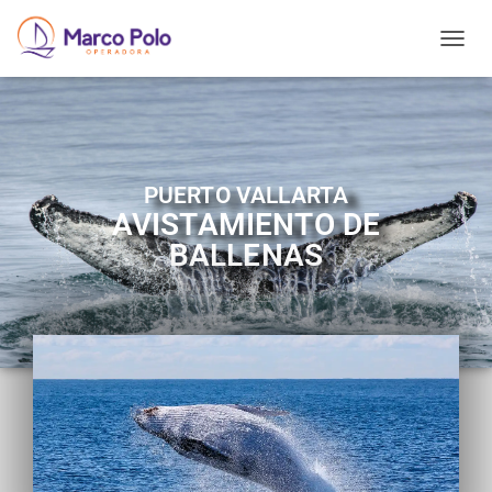
T
O
G
G
L
E
N
PUERTO VALLARTA
A
AVISTAMIENTO DE
V
I
BALLENAS
G
A
T
I
O
N