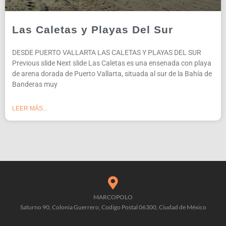
Las Caletas y Playas Del Sur
DESDE PUERTO VALLARTA LAS CALETAS Y PLAYAS DEL SUR
Previous slide Next slide Las Caletas es una ensenada con playa
de arena dorada de Puerto Vallarta, situada al sur de la Bahía de
Banderas muy
LEER MÁS...
MARCOPOLO
Saturno 90, Colonia Guerrero, Codigo Postal 06300, Ciudad de México