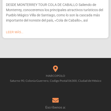
DESDE MONTERREY TOUR COLA DE CABALLO Saliendo de
Monterrey, conoceremos los principales atractivos turísticos del
Pueblo Mágico Villa de Santiago, como lo son la cascada más
importante del noreste del país, «Cola de Caballo», así
LEER MÁS...
MARCOPOLO
Saturno 90, Colonia Guerrero, Codigo Postal 06300, Ciudad de México
Escribenos a: