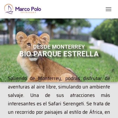
T
O
G
G
L
E
N
DESDE MONTERREY
A
BIO PARQUE ESTRELLA
V
I
G
A
T
Saliendo de Monterrey, podrás disfrutar de
I
O
aventuras al aire libre, simulando un ambiente
N
salvaje. Una de sus atracciones más
interesantes es el Safari Serengeti. Se trata de
un recorrido por paisajes al estilo de África, en