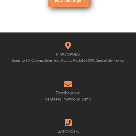
Haz clic aquí
MARCOPOLO
Saturno 90, Colonia Guerrero, Codigo Postal 06300, Ciudad de México
Escribenos a:
ventas4@marcopolo.mx
LLAMANOS A: