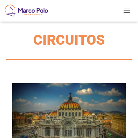
T
O
G
G
CIRCUITOS
L
E
N
A
V
I
G
A
T
I
O
N