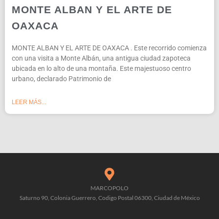
MONTE ALBAN Y EL ARTE DE
OAXACA
MONTE ALBAN Y EL ARTE DE OAXACA . Este recorrido comienza
con una visita a Monte Albán, una antigua ciudad zapoteca
ubicada en lo alto de una montaña. Este majestuoso centro
urbano, declarado Patrimonio de
LEER MÁS...
MARCOPOLO
Saturno 90, Colonia Guerrero, Codigo Postal 06300, Ciudad de México