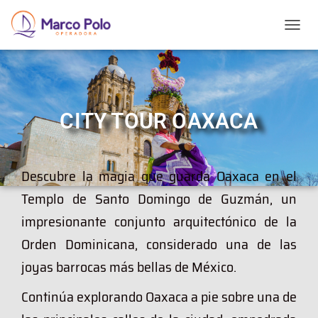
T
O
G
G
L
E
CITY TOUR OAXACA
N
A
V
I
Descubre la magia que guarda Oaxaca en el
G
A
Templo de Santo Domingo de Guzmán, un
T
I
impresionante conjunto arquitectónico de la
O
Orden Dominicana, considerado una de las
N
joyas barrocas más bellas de México.
Continúa explorando Oaxaca a pie sobre una de