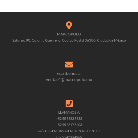
MARCOPOLO
Saturno 90, Colonia Guerrero, Codigo Postal 06300, Ciudad de México
Escribenos a:
ventas4@marcopolo.mx
LLAMANOS A:
+52 55 5583 5533
+52 55 3817 8403
24/7 URGENCIAS ATENCION A CLIENTES:
+52 55 4238 4966