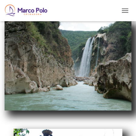
T
O
G
G
L
E
N
A
V
I
G
A
T
I
O
N