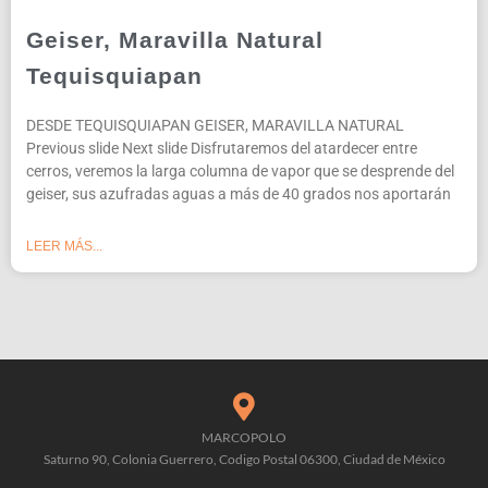
Geiser, Maravilla Natural
Tequisquiapan
DESDE TEQUISQUIAPAN GEISER, MARAVILLA NATURAL
Previous slide Next slide Disfrutaremos del atardecer entre
cerros, veremos la larga columna de vapor que se desprende del
geiser, sus azufradas aguas a más de 40 grados nos aportarán
LEER MÁS...
MARCOPOLO
Saturno 90, Colonia Guerrero, Codigo Postal 06300, Ciudad de México