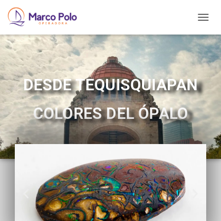
T
O
G
G
L
E
DESDE TEQUISQUIAPAN
N
A
V
COLORES DEL ÓPALO
I
G
A
T
I
O
N