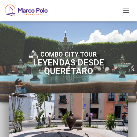
T
O
G
G
L
E
N
COMBO CITY TOUR
A
LEYENDAS DESDE
V
I
QUERÉTARO
G
A
T
I
O
N