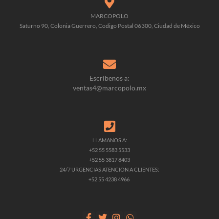
MARCOPOLO
Saturno 90, Colonia Guerrero, Codigo Postal 06300, Ciudad de México
Escribenos a:
ventas4@marcopolo.mx
LLAMANOS A:
+52 55 5583 5533
+52 55 3817 8403
24/7 URGENCIAS ATENCION A CLIENTES:
+52 55 4238 4966