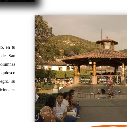
co, en tu
a de San
 columnas
 quiosco
egro, su
icionales