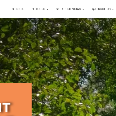
❖ INICIO
✈ TOURS
❀ EXPERIENCIAS
◉ CIRCUITOS
NT