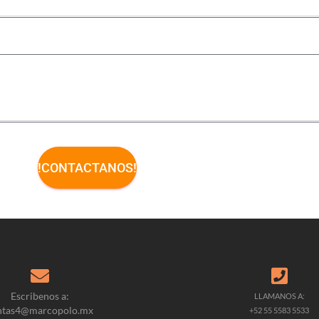
!CONTACTANOS!
Escribenos a:
LLAMANOS A:
ntas4@marcopolo.mx
+52 55 5583 5533