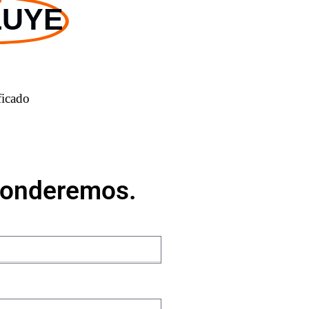
LUYE
ficado
sponderemos.