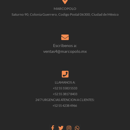
MARCOPOLO
Saturno 90, Colonia Guerrero, Codigo Postal 06300, Ciudad de México
Escribenos a:
ventas4@marcopolo.mx
LLAMANOS A:
+52 55 5583 5533
+52 55 3817 8403
24/7 URGENCIAS ATENCION A CLIENTES:
+52 55 4238 4966