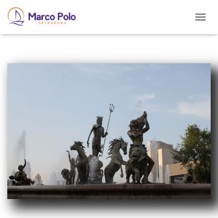
T
O
G
G
L
E
N
A
V
I
G
A
T
I
O
N