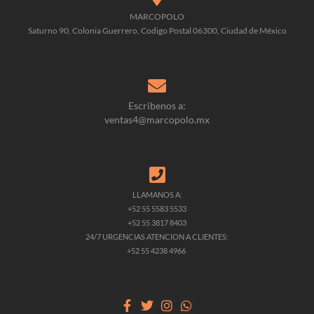
MARCOPOLO
Saturno 90, Colonia Guerrero, Codigo Postal 06300, Ciudad de México
Escribenos a:
ventas4@marcopolo.mx
LLAMANOS A:
+52 55 5583 5533
+52 55 3817 8403
24/7 URGENCIAS ATENCION A CLIENTES:
+52 55 4238 4966