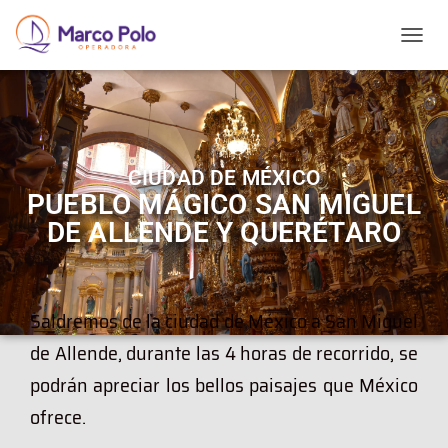
T
O
G
G
L
E
N
CIUDAD DE MÉXICO
A
PUEBLO MÁGICO SAN MIGUEL
V
I
DE ALLENDE Y QUERÉTARO
G
A
T
I
Saldremos de la ciudad de México a San Miguel
O
N
de Allende, durante las 4 horas de recorrido, se
podrán apreciar los bellos paisajes que México
ofrece.