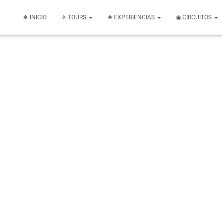
❖ INICIO
✈ TOURS
❀ EXPERIENCIAS
◉ CIRCUITOS
Agosto