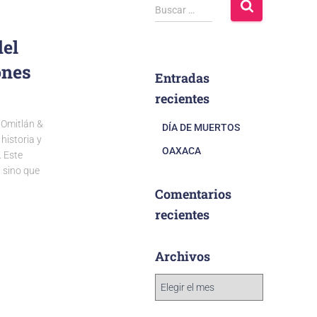
Buscar …
del
ones
Entradas
recientes
 Omitlán &
DÍA DE MUERTOS
historia y
OAXACA
 Este
, sino que
Comentarios
recientes
Archivos