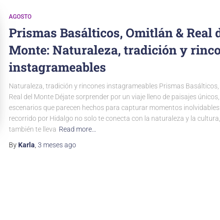
AGOSTO
Prismas Basálticos, Omitlán & Real 
Monte: Naturaleza, tradición y rinc
instagrameables
Naturaleza, tradición y rincones instagrameables Prismas Basálticos,
Real del Monte Déjate sorprender por un viaje lleno de paisajes únicos, 
escenarios que parecen hechos para capturar momentos inolvidables.
recorrido por Hidalgo no solo te conecta con la naturaleza y la cultura
también te lleva
Read more…
By
Karla
,
3 meses
ago