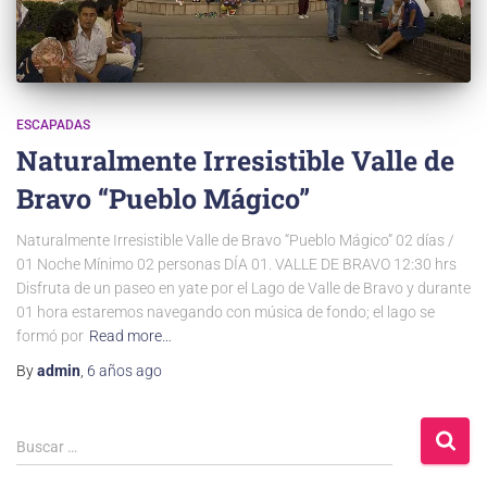
ESCAPADAS
Naturalmente Irresistible Valle de
Bravo “Pueblo Mágico”
Naturalmente Irresistible Valle de Bravo “Pueblo Mágico” 02 días /
01 Noche Mínimo 02 personas DÍA 01. VALLE DE BRAVO 12:30 hrs
Disfruta de un paseo en yate por el Lago de Valle de Bravo y durante
01 hora estaremos navegando con música de fondo; el lago se
formó por
Read more…
By
admin
,
6 años
ago
Buscar …