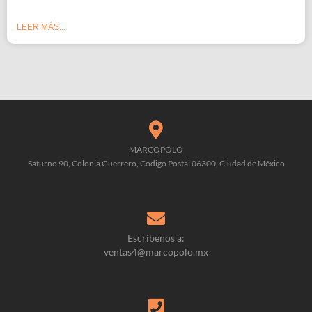
LEER MÁS...
MARCOPOLO
Saturno 90, Colonia Guerrero, Codigo Postal 06300, Ciudad de México
Escribenos a:
ventas4@marcopolo.mx