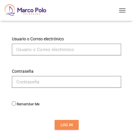
T
O
G
G
L
Usuario o Correo electrónico
E
N
A
V
I
Contraseña
G
A
T
I
O
N
Remember Me
LOG IN