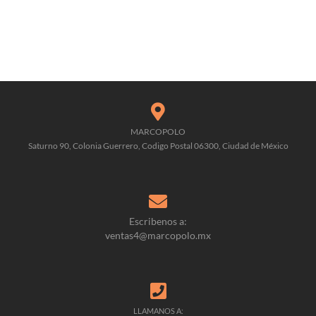
MARCOPOLO
Saturno 90, Colonia Guerrero, Codigo Postal 06300, Ciudad de México
Escribenos a:
ventas4@marcopolo.mx
LLAMANOS A: