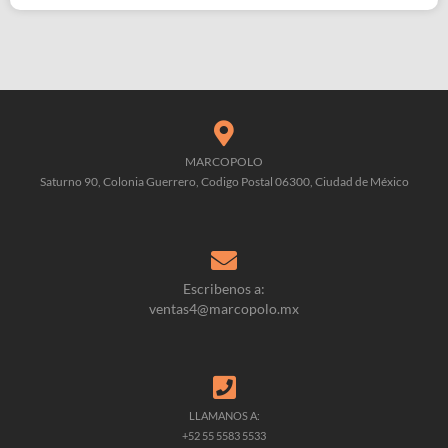
MARCOPOLO
Saturno 90, Colonia Guerrero, Codigo Postal 06300, Ciudad de México
Escribenos a:
ventas4@marcopolo.mx
LLAMANOS A:
+52 55 5583 5533