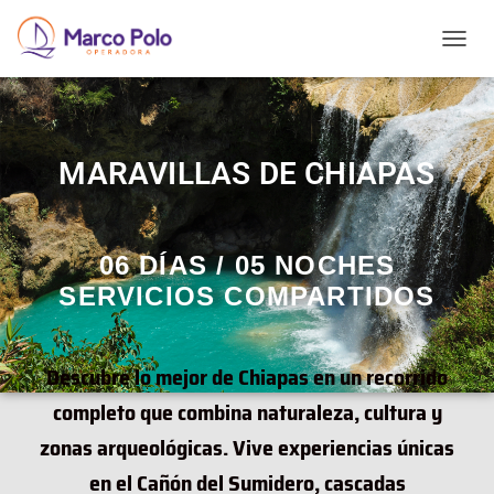
T
O
G
G
L
E
MARAVILLAS DE CHIAPAS
N
A
V
I
06 DÍAS / 05 NOCHES
G
A
SERVICIOS COMPARTIDOS
T
I
O
Descubre lo mejor de Chiapas en un recorrido
N
completo que combina naturaleza, cultura y
zonas arqueológicas. Vive experiencias únicas
en el Cañón del Sumidero, cascadas