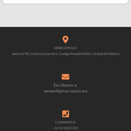
MARCOPOLO
Saturno 90, Colonia Guerrero, Codigo Postal 06300, Ciudad de México
Escribenos a:
ventas4@marcopolo.mx
LLAMANOS A:
+52 55 5583 5533