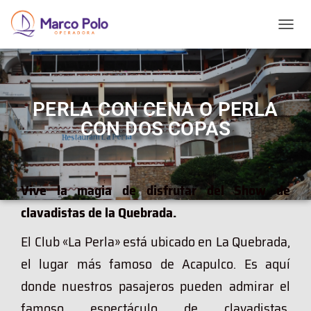
T
O
G
G
L
E
PERLA CON CENA O PERLA
N
CON DOS COPAS
A
V
I
G
A
Vive la magia de disfrutar del Show de
T
clavadistas de la Quebrada.
I
O
N
El Club «La Perla» está ubicado en La Quebrada,
el lugar más famoso de Acapulco. Es aquí
donde nuestros pasajeros pueden admirar el
famoso espectáculo de clavadistas,