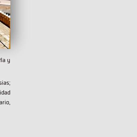
tla y
ias;
idad
rio,