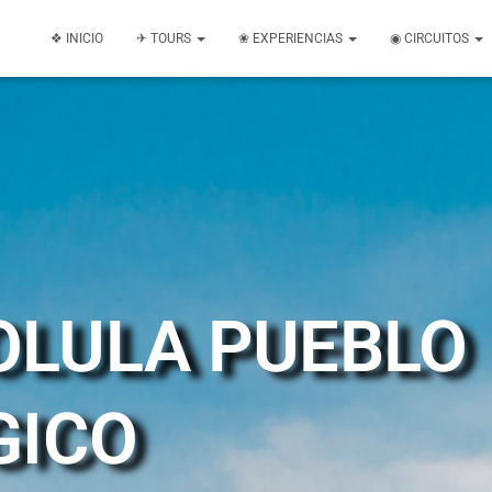
❖ INICIO
✈ TOURS
❀ EXPERIENCIAS
◉ CIRCUITOS
OLULA PUEBLO
GICO