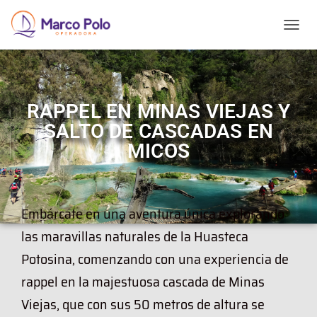
T
O
G
G
L
E
RAPPEL EN MINAS VIEJAS Y
N
SALTO DE CASCADAS EN
A
V
MICOS
I
G
A
T
Embárcate en una aventura única explorando
I
O
las maravillas naturales de la Huasteca
N
Potosina, comenzando con una experiencia de
rappel en la majestuosa cascada de Minas
Viejas, que con sus 50 metros de altura se