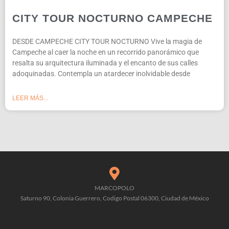
CITY TOUR NOCTURNO CAMPECHE
DESDE CAMPECHE CITY TOUR NOCTURNO Vive la magia de
Campeche al caer la noche en un recorrido panorámico que
resalta su arquitectura iluminada y el encanto de sus calles
adoquinadas. Contempla un atardecer inolvidable desde
LEER MÁS...
MARCOPOLO
Saturno 90, Colonia Guerrero, Codigo Postal 06300, Ciudad de México