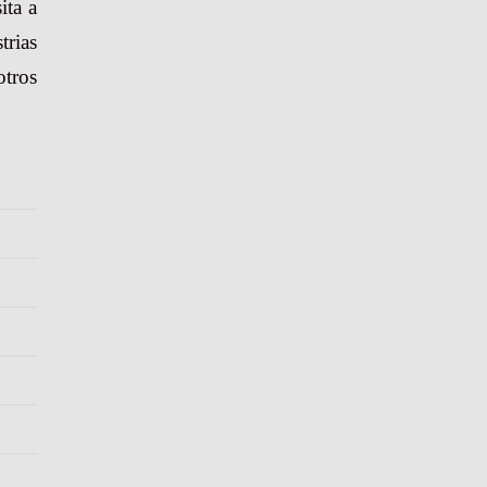
ita a
trias
otros