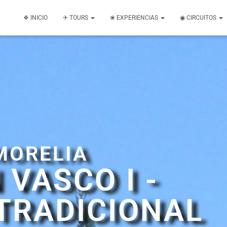
❖ INICIO
✈ TOURS
❀ EXPERIENCIAS
◉ CIRCUITOS
MORELIA
 VASCO I -
TRADICIONAL