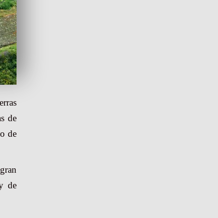
rras
as de
io de
 gran
 y de