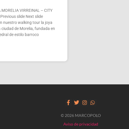
 MORELIA VIRREINAL – CITY
evious slide Next slide
 nuestro walking tour la joya
la ciudad de Morelia, fundada en
dral de estilo barroco
© 2026 MARCOPOLO
Aviso de privacidad