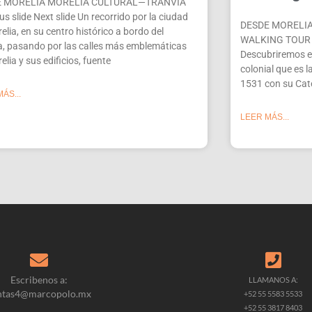
E MORELIA MORELIA CULTURAL—TRANVÍA
us slide Next slide Un recorrido por la ciudad
DESDE MORELIA
elia, en su centro histórico a bordo del
WALKING TOUR Pr
a, pasando por las calles más emblemáticas
Descubriremos en
elia y sus edificios, fuente
colonial que es 
1531 con su Cate
ÁS...
LEER MÁS...
Escribenos a:
LLAMANOS A:
ntas4@marcopolo.mx
+52 55 5583 5533
+52 55 3817 8403