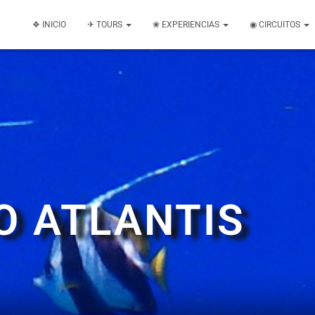
❖ INICIO
✈ TOURS
❀ EXPERIENCIAS
◉ CIRCUITOS
O ATLANTIS