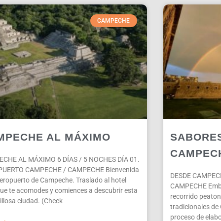
CAMPECHE
MPECHE AL MÁXIMO
SABORES
CAMPEC
CHE AL MÁXIMO 6 DÍAS / 5 NOCHES DÍA 01.
UERTO CAMPECHE / CAMPECHE Bienvenida
DESDE CAMPEC
aeropuerto de Campeche. Traslado al hotel
CAMPECHE Embárc
ue te acomodes y comiences a descubrir esta
recorrido peato
llosa ciudad. (Check
tradicionales de
proceso de elabo