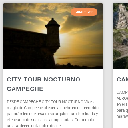
CAMPECHE
CITY TOUR NOCTURNO
CA
CAMPECHE
CAMPE
AEROP
DESDE CAMPECHE CITY TOUR NOCTURNO Vive la
en el 
magia de Campeche al caer la noche en un recorrido
para q
panorámico que resalta su arquitectura iluminada y
maravi
el encanto de sus calles adoquinadas. Contempla
un atardecer inolvidable desde