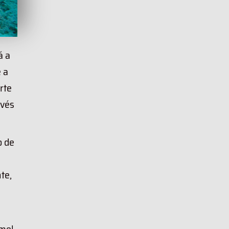
á a
 a
rte
avés
o de
te,