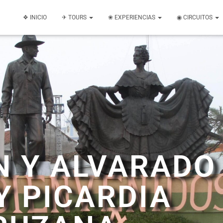
❖ INICIO
✈ TOURS
❀ EXPERIENCIAS
◉ CIRCUITOS
N Y ALVARADO
Y PICARDIA