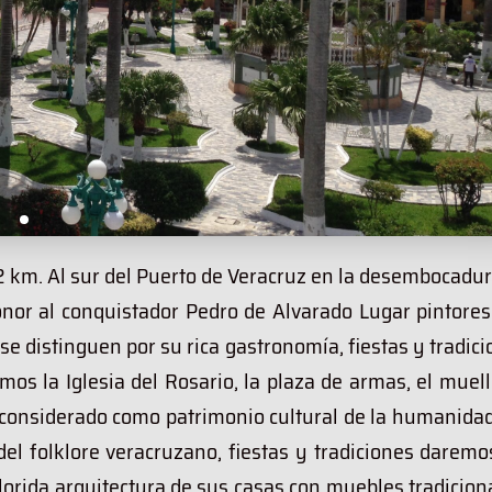
72 km. Al sur del Puerto de Veracruz en la desembocadu
nor al conquistador Pedro de Alvarado Lugar pintores
se distinguen por su rica gastronomía, fiestas y tradic
mos la Iglesia del Rosario, la plaza de armas, el muel
 considerado como patrimonio cultural de la humanidad
del folklore veracruzano, fiestas y tradiciones darem
olorida arquitectura de sus casas con muebles tradicion