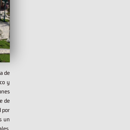
ra de
co y
iones
le de
 por
os un
ales,