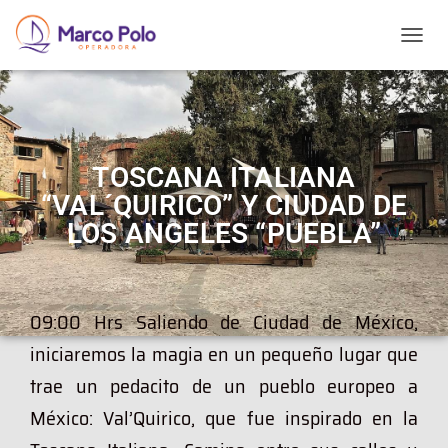
T
O
G
G
L
E
N
TOSCANA ITALIANA
A
“VAL´QUIRICO” Y CIUDAD DE
V
I
LOS ANGELES “PUEBLA”
G
A
T
I
09:00 Hrs Saliendo de Ciudad de México,
O
N
iniciaremos la magia en un pequeño lugar que
trae un pedacito de un pueblo europeo a
México: Val’Quirico, que fue inspirado en la