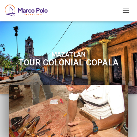
T
O
G
G
L
E
N
MAZATLÁN
A
TOUR COLONIAL COPALA
V
I
G
A
T
I
O
N