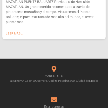
MAZATLÁN PUENTE BALUARTE Previous slide Next slide
MAZATLÁN. Un gran recorrido recomendado a través de
pintorescas montañas y el campo. Visitaremos el Puente
Baluarte, el puente atirantado más alto del mundo, el tercer
puente más
LEER MÁS...
MARCOPOLO
Saturno 90, Colonia Guerrero, Codigo Postal 06300, Ciudad de México
Escribenos a: