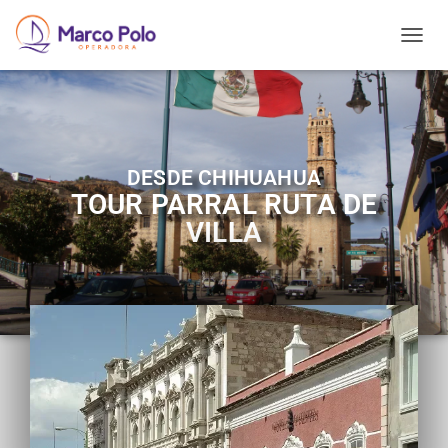
T
O
G
G
L
E
N
DESDE CHIHUAHUA
A
TOUR PARRAL RUTA DE
V
I
VILLA
G
A
T
I
O
N