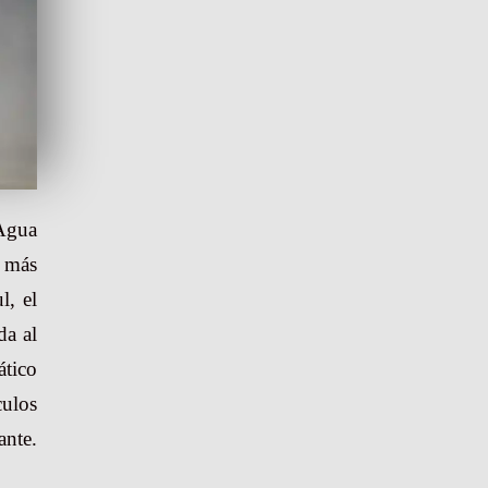
 Agua
e más
l, el
da al
ático
culos
ante.