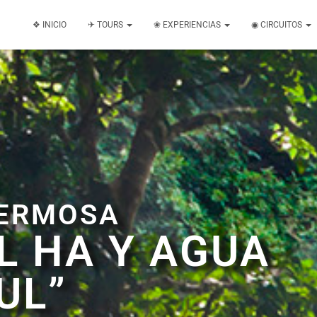
❖ INICIO
✈ TOURS
❀ EXPERIENCIAS
◉ CIRCUITOS
HERMOSA
L HA Y AGUA
UL”