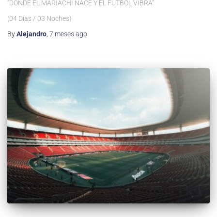
“DONDE EL MARIACHI NACE Y EL FÚTBOL VIBRA”
(04 Días / 03 Noches)
By
Alejandro
,
7 meses
ago