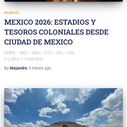
MUNDIAL
MEXICO 2026: ESTADIOS Y
TESOROS COLONIALES DESDE
CIUDAD DE MEXICO
CDMX – QRO – SMA – GTO – ZAC – GDL
(12 DÍAS, 11 NOCHES)
By
Alejandro
,
6 meses
ago