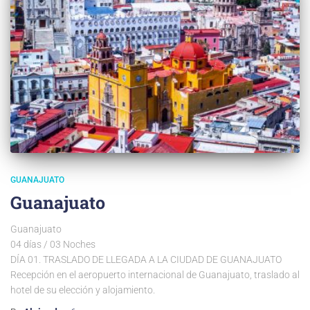
GUANAJUATO
Guanajuato
Guanajuato
04 días / 03 Noches
DÍA 01. TRASLADO DE LLEGADA A LA CIUDAD DE GUANAJUATO
Recepción en el aeropuerto internacional de Guanajuato, traslado al
hotel de su elección y alojamiento.