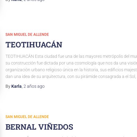
SAN MIGUEL DE ALLENDE
TEOTIHUACÁN
TEOTIHUACÁN Esta ciudad fue una de las mayores metrópolis del mu
su construcción fue dictada por una cosmología que nos da una visió
organización urbano religioso única en la historia, sus edificios maje
dan una idea de su arquitectura, con su pirámide consagrada a el Sol,
By
Karla
,
2 años
ago
SAN MIGUEL DE ALLENDE
BERNAL VIÑEDOS