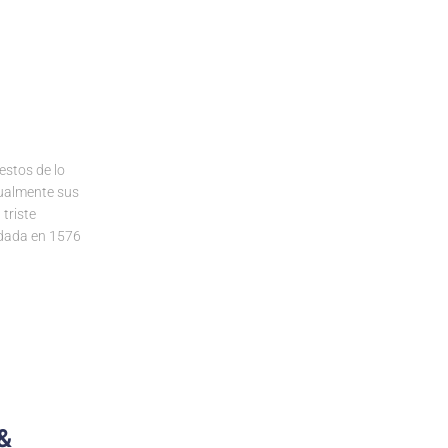
estos de lo
tualmente sus
triste
ndada en 1576
&