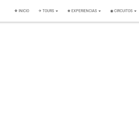
❖ INICIO
✈ TOURS
❀ EXPERIENCIAS
◉ CIRCUITOS
Uncategorized