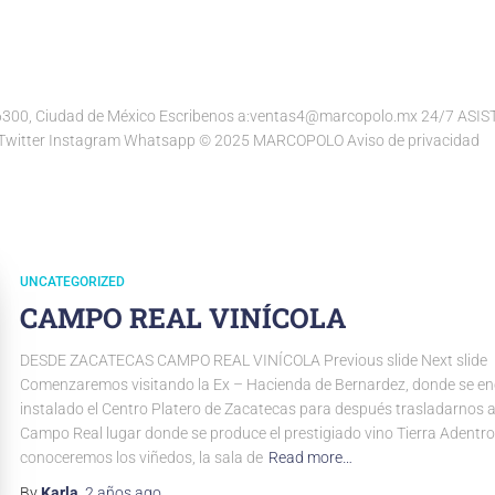
6300, Ciudad de México Escribenos a:ventas4@marcopolo.mx 24/7 ASI
Twitter Instagram Whatsapp © 2025 MARCOPOLO Aviso de privacidad
UNCATEGORIZED
CAMPO REAL VINÍCOLA
DESDE ZACATECAS CAMPO REAL VINÍCOLA Previous slide Next slide
Comenzaremos visitando la Ex – Hacienda de Bernardez, donde se e
instalado el Centro Platero de Zacatecas para después trasladarnos a 
Campo Real lugar donde se produce el prestigiado vino Tierra Adentr
conoceremos los viñedos, la sala de
Read more…
By
Karla
,
2 años
ago