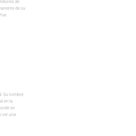
illones de
manente de su
 fue
d. Su nombre
l en la
donde se
s ver una