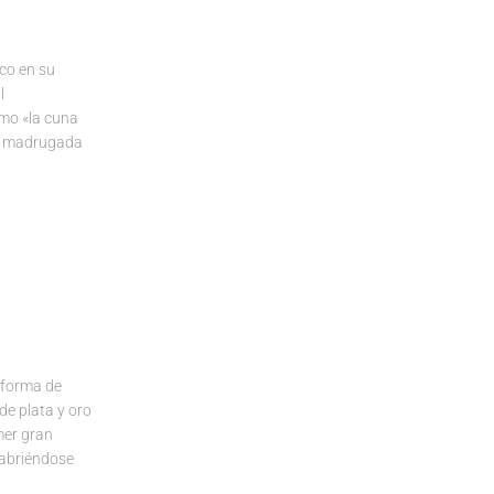
co en su
l
omo «la cuna
la madrugada
 forma de
e plata y oro
mer gran
 abriéndose