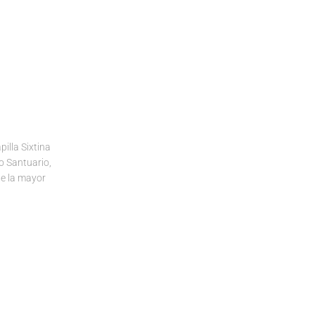
lla Sixtina
lo Santuario,
te la mayor