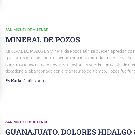
SAN MIGUEL DE ALLENDE
MINERAL DE POZOS
MINERAL DE POZOS En Mineral de Pozos aún se pueden apreciar los r
que fue un gran poblado adinerado gracias a su industria minera. Ac
construcciones imponentes nos muestran la soledad producto de una 
decadencia, abandonada con el transcurso del tiempo. Pozos fue fu
By
Karla
,
2 años
ago
SAN MIGUEL DE ALLENDE
GUANAJUATO, DOLORES HIDALGO 