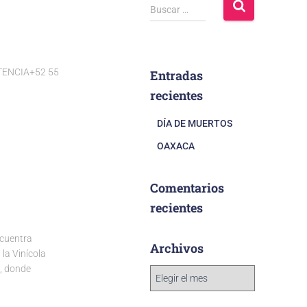
Buscar …
STENCIA+52 55
Entradas
recientes
DÍA DE MUERTOS
OAXACA
Comentarios
recientes
ncuentra
Archivos
la Vinícola
o, donde