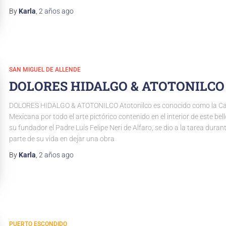
By
Karla
,
2 años
ago
SAN MIGUEL DE ALLENDE
DOLORES HIDALGO & ATOTONILCO
DOLORES HIDALGO & ATOTONILCO Atotonilco es conocido como la Capi
Mexicana por todo el arte pictórico contenido en el interior de este bel
su fundador el Padre Luís Felipe Neri de Alfaro, se dio a la tarea duran
parte de su vida en dejar una obra
By
Karla
,
2 años
ago
PUERTO ESCONDIDO