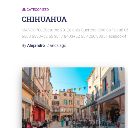
UNCATEGORIZED
CHIHUAHUA
MARCOPOLOSaturno 90, Colonia Guerrero, Codigo Postal 0
5583 5533+52 55 3817 8403+52 55 4250 9805 Facebook-f 
By
Alejandro
,
2 años
ago