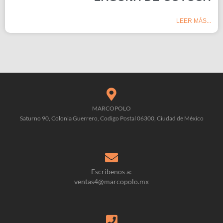
LEER MÁS...
MARCOPOLO
Saturno 90, Colonia Guerrero, Codigo Postal 06300, Ciudad de México
Escribenos a:
ventas4@marcopolo.mx