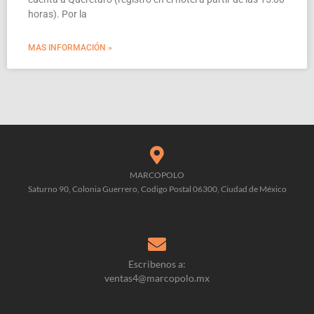
horas). Por la
MAS INFORMACIÓN »
MARCOPOLO
Saturno 90, Colonia Guerrero, Codigo Postal 06300, Ciudad de México
Escribenos a:
ventas4@marcopolo.mx