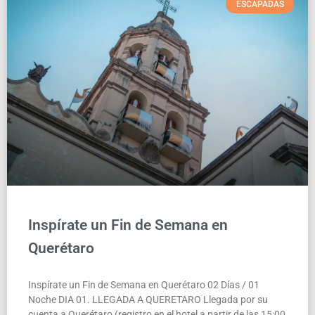
podrás encontrar impresionantes vestigios
ESCAPADAS
de la Gran Tenochtitlán.
Inspírate un Fin de Semana en
Querétaro
Inspírate un Fin de Semana en Querétaro 02 Días / 01
Noche DIA 01. LLEGADA A QUERETARO Llegada por su
cuenta a Querétaro (registro en el hotel a partir de las 15:00