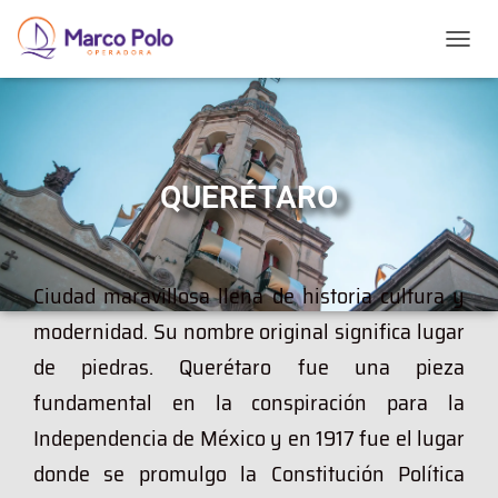
T
O
G
G
L
E
N
QUERÉTARO
A
V
I
G
Ciudad maravillosa llena de historia cultura y
A
T
modernidad. Su nombre original significa lugar
I
O
de piedras. Querétaro fue una pieza
N
fundamental en la conspiración para la
Independencia de México y en 1917 fue el lugar
donde se promulgo la Constitución Política