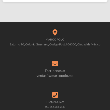
MARCOPOLO
Saturno 90, Colonia Guerrero, Codigo Postal 06300, Ciudad de México
Escribenos a:
ventas4@marcopolo.mx
LLAMANOS A:
+52 55 5583 5533