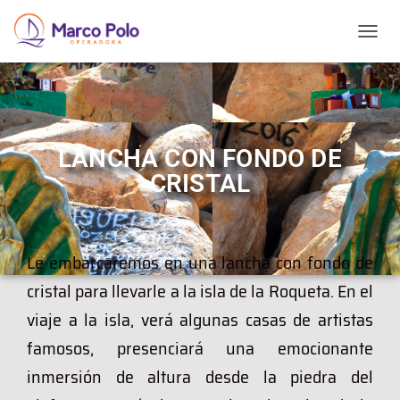
T
O
G
G
L
E
N
LANCHA CON FONDO DE
A
CRISTAL
V
I
G
A
T
Le embarcaremos en una lancha con fondo de
I
O
cristal para llevarle a la isla de la Roqueta.
En el
N
viaje a la isla, verá algunas casas de artistas
famosos, presenciará una emocionante
inmersión de altura desde la piedra del