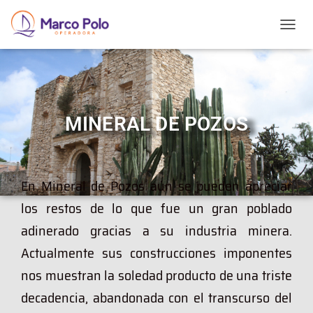
T
O
G
G
L
E
N
MINERAL DE POZOS
A
V
I
G
En Mineral de Pozos aún se pueden apreciar
A
T
los restos de lo que fue un gran poblado
I
O
adinerado gracias a su industria minera.
N
Actualmente sus construcciones imponentes
nos muestran la soledad producto de una triste
decadencia, abandonada con el transcurso del