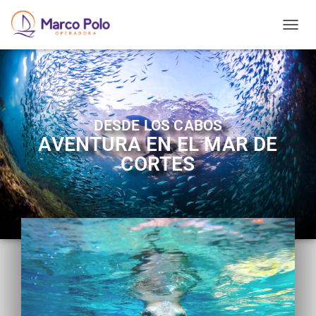
T
O
G
G
L
E
N
DESDE LOS CABOS
A
AVENTURA EN EL MAR DE
V
I
CORTES
G
A
T
I
O
N