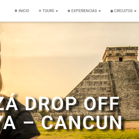
❖ INICIO
✈ TOURS
❀ EXPERIENCIAS
◉ CIRCUITOS
ZÁ DROP OFF
YA – CANCUN