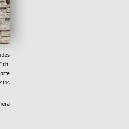
ides
“ chi
norte
stos
iera