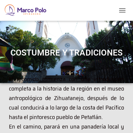
T
O
G
G
L
E
N
COSTUMBRE Y TRADICIONES
A
V
I
G
El recorrido comienza con una introducción
A
T
completa a la historia de la región en el museo
I
O
antropológico de Zihuatanejo, después de lo
N
cual conducirá a lo largo de la costa del Pacífico
hasta el pintoresco pueblo de Petatlán.
En el camino, parará en una panadería local y