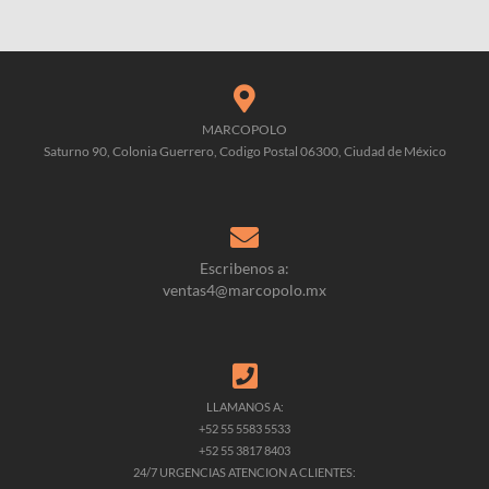
MARCOPOLO
Saturno 90, Colonia Guerrero, Codigo Postal 06300, Ciudad de México
Escribenos a:
ventas4@marcopolo.mx
LLAMANOS A:
+52 55 5583 5533
+52 55 3817 8403
24/7 URGENCIAS ATENCION A CLIENTES: