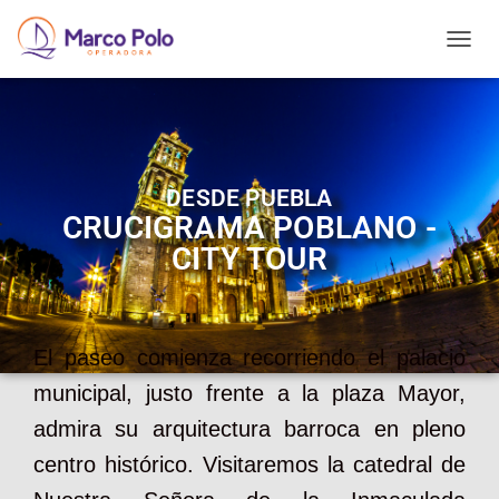
T
O
G
G
L
E
N
DESDE PUEBLA
A
CRUCIGRAMA POBLANO -
V
I
CITY TOUR
G
A
T
I
O
El paseo comienza recorriendo el palacio
N
municipal, justo frente a la plaza Mayor,
admira su arquitectura barroca en pleno
centro histórico. Visitaremos la catedral de