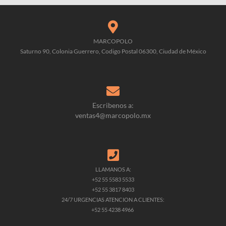
MARCOPOLO
Saturno 90, Colonia Guerrero, Codigo Postal 06300, Ciudad de México
Escribenos a:
ventas4@marcopolo.mx
LLAMANOS A:
+52 55 5583 5533
+52 55 3817 8403
24/7 URGENCIAS ATENCION A CLIENTES:
+52 55 4238 4966