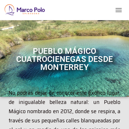
T
O
G
G
L
E
N
PUEBLO MÁGICO
A
CUATROCIENEGAS DESDE
V
I
MONTERREY
G
A
T
I
No podrás dejar de conocer este exótico lugar,
O
N
de inigualable belleza natural: un Pueblo
Mágico nombrado en 2012, donde se respira, a
través de sus pequeñas calles blanqueadas por