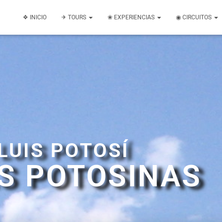
❖ INICIO
✈ TOURS
❀ EXPERIENCIAS
◉ CIRCUITOS
LUIS POTOSÍ
S POTOSINAS