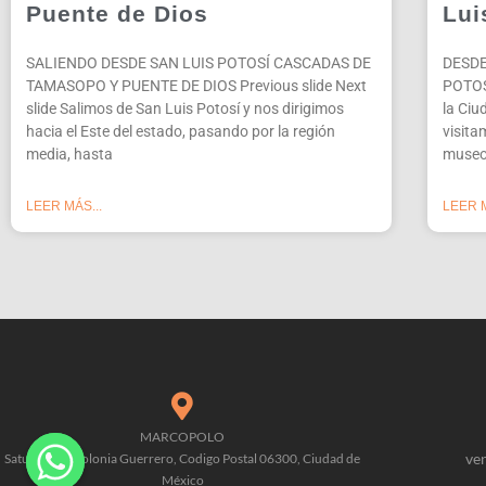
Puente de Dios
Lui
SALIENDO DESDE SAN LUIS POTOSÍ CASCADAS DE
DESDE
TAMASOPO Y PUENTE DE DIOS Previous slide Next
POTOSI
slide Salimos de San Luis Potosí y nos dirigimos
la Ciu
hacia el Este del estado, pasando por la región
visita
media, hasta
museo
LEER MÁS...
LEER M
MARCOPOLO
ve
Saturno 90, Colonia Guerrero, Codigo Postal 06300, Ciudad de
México