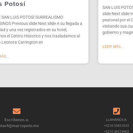
s Potosí
SAN LUIS POTOS
slide Next slide 
 SAN LUIS POTOSÍ SURREALISMO
peatonal por el C
NOS Previous slide Next slide A su llegada a
visitando sus cua
dad y una vez registrados en su hotel,
gobierno y magni
mos el Centro Historico y nos trasladamos al
 Leonora Carrington en
LEER MÁS...
ÁS...
Escribenos a:
LLAMANOS A:
ntas4@marcopolo.mx
+52 55 5583 5533
+52 55 3817 8403