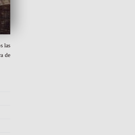
s las
ra de