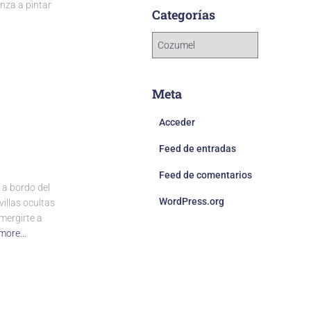
enza a pintar
Categorías
Meta
Acceder
Feed de entradas
Feed de comentarios
a bordo del
WordPress.org
villas ocultas
mergirte a
 more…