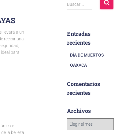
Buscar …
AYAS
llevará a un
Entradas
e recibir una
recientes
seguridad,
 ideal para
DÍA DE MUERTOS
OAXACA
Comentarios
recientes
Archivos
 única e
de la belleza