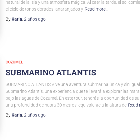
natural de la isla y una atmósfera mágica. Al caer la tarde, el sol comi
el cielo de tonos dorados, anaranjados y
Read more…
By
Karla
,
2 años
ago
COZUMEL
SUBMARINO ATLANTIS
SUBMARINO ATLANTIS Vive una aventura submarina única y sin igual 
Submarino Atlantis, una experiencia que te llevará a explorar las mara
bajo las aguas de Cozumel. En este tour, tendrás la oportunidad de su
una profundidad de hasta 30 metros, equivalente a la altura de
Read
By
Karla
,
2 años
ago