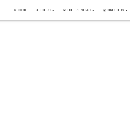
❖ INICIO
✈ TOURS
❀ EXPERIENCIAS
◉ CIRCUITOS
Cozumel