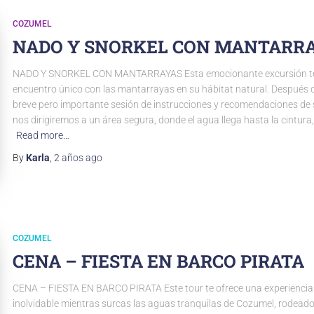
COZUMEL
NADO Y SNORKEL CON MANTARR
NADO Y SNORKEL CON MANTARRAYAS Esta emocionante excursión te 
encuentro único con las mantarrayas en su hábitat natural. Después d
breve pero importante sesión de instrucciones y recomendaciones de 
nos dirigiremos a un área segura, donde el agua llega hasta la cintura,
Read more…
By
Karla
,
2 años
ago
COZUMEL
CENA – FIESTA EN BARCO PIRATA
CENA – FIESTA EN BARCO PIRATA Este tour te ofrece una experiencia
inolvidable mientras surcas las aguas tranquilas de Cozumel, rodeado 