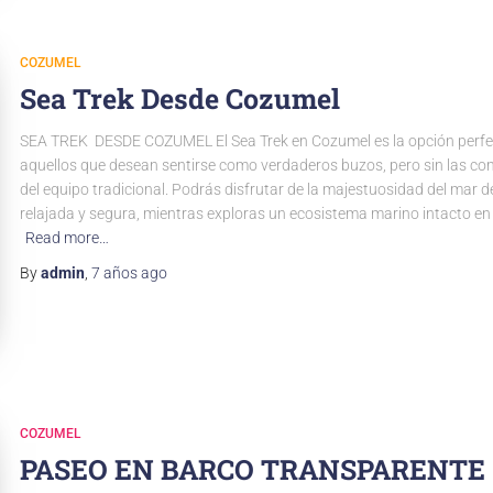
COZUMEL
Sea Trek Desde Cozumel
SEA TREK ​ DESDE COZUMEL El Sea Trek en Cozumel es la opción perf
aquellos que desean sentirse como verdaderos buzos, pero sin las co
del equipo tradicional. Podrás disfrutar de la majestuosidad del mar
relajada y segura, mientras exploras un ecosistema marino intacto en
Read more…
By
admin
,
7 años
ago
COZUMEL
PASEO EN BARCO TRANSPARENTE