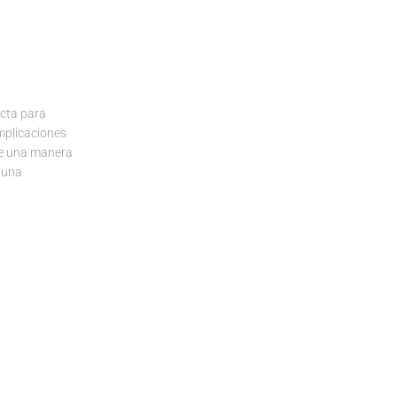
ecta para
mplicaciones
 de una manera
 una