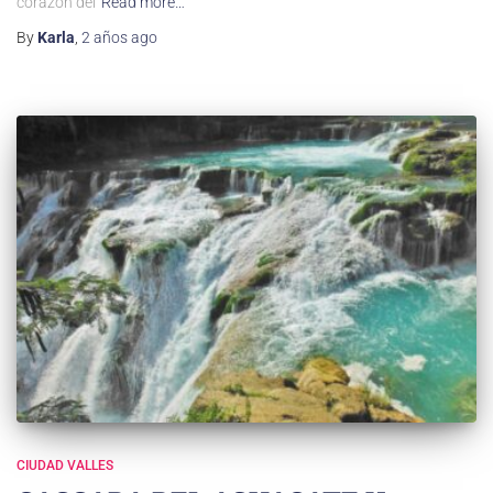
corazón del
Read more…
By
Karla
,
2 años
ago
CIUDAD VALLES