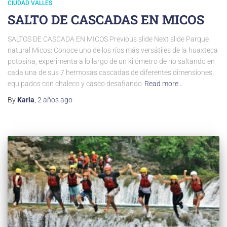
CIUDAD VALLES
SALTO DE CASCADAS EN MICOS
SALTOS DE CASCADA EN MICOS Previous slide Next slide Parque
natural Micos: Conoce uno de los ríos más versátiles de la huaxteca
potosina, experimenta a lo largo de un kilómetro de río saltando en
cada una de sus 7 hermosas cascadas de diferentes dimensiones,
equipados con chaleco y casco desafiando
Read more…
By
Karla
,
2 años
ago