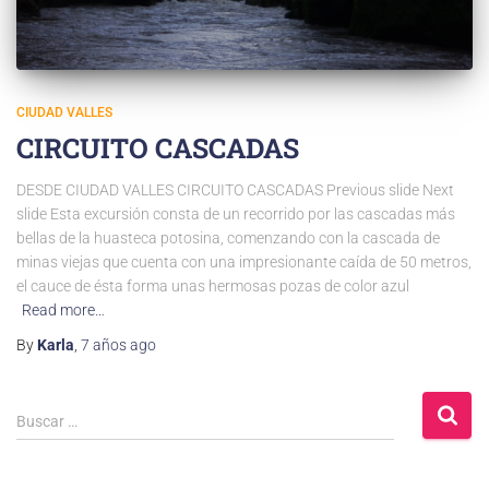
CIUDAD VALLES
CIRCUITO CASCADAS
DESDE CIUDAD VALLES CIRCUITO CASCADAS Previous slide Next
slide Esta excursión consta de un recorrido por las cascadas más
bellas de la huasteca potosina, comenzando con la cascada de
minas viejas que cuenta con una impresionante caída de 50 metros,
el cauce de ésta forma unas hermosas pozas de color azul
Read more…
By
Karla
,
7 años
ago
Buscar …