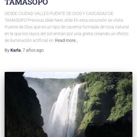
TAMASOPO
DESDE CIUDAD VALLES PUENTE DE DIOS Y CASCADAS DE
TAMASOPO​ Previous slide Next slide En esta excursión se visita
Puente de Dios que es un tipo de caverna formada de roca natural
en la que los rayos del sol entran por una grieta creando un efecto
de iluminación artificial en
Read more…
By
Karla
,
7 años
ago