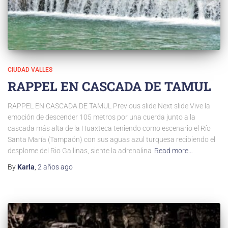
CIUDAD VALLES
RAPPEL EN CASCADA DE TAMUL
RAPPEL EN CASCADA DE TAMUL Previous slide Next slide Vive la
emoción de descender 105 metros por una cuerda junto a la
cascada más alta de la Huaxteca teniendo como escenario el Río
Santa María (Tampaón) con sus aguas azul turquesa recibiendo el
desplome del Rio Gallinas, siente la adrenalina
Read more…
By
Karla
,
2 años
ago