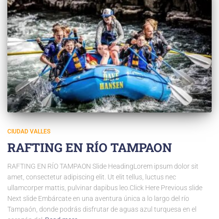
CIUDAD VALLES
RAFTING EN RÍO TAMPAON
RAFTING EN RÍO TAMPAON Slide HeadingLorem ipsum dolor sit
amet, consectetur adipiscing elit. Ut elit tellus, luctus nec
ullamcorper mattis, pulvinar dapibus leo.Click Here Previous slide
Next slide Embárcate en una aventura única a lo largo del río
Tampaón, donde podrás disfrutar de aguas azul turquesa en el