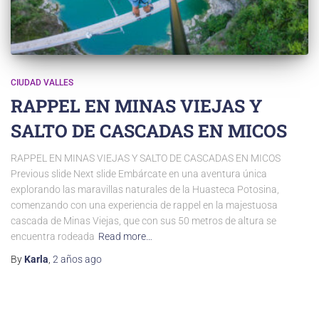
CIUDAD VALLES
RAPPEL EN MINAS VIEJAS Y
SALTO DE CASCADAS EN MICOS
RAPPEL EN MINAS VIEJAS Y SALTO DE CASCADAS EN MICOS
Previous slide Next slide Embárcate en una aventura única
explorando las maravillas naturales de la Huasteca Potosina,
comenzando con una experiencia de rappel en la majestuosa
cascada de Minas Viejas, que con sus 50 metros de altura se
encuentra rodeada
Read more…
By
Karla
,
2 años
ago