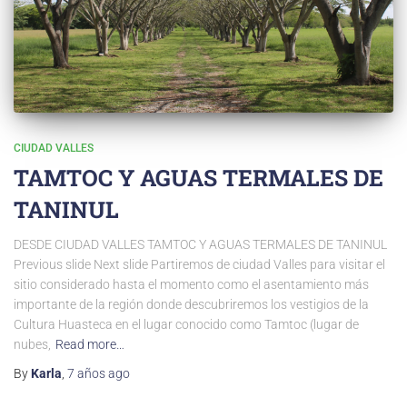
CIUDAD VALLES
TAMTOC Y AGUAS TERMALES DE
TANINUL
DESDE CIUDAD VALLES TAMTOC Y AGUAS TERMALES DE TANINUL
Previous slide Next slide Partiremos de ciudad Valles para visitar el
sitio considerado hasta el momento como el asentamiento más
importante de la región donde descubriremos los vestigios de la
Cultura Huasteca en el lugar conocido como Tamtoc (lugar de
nubes,
Read more…
By
Karla
,
7 años
ago