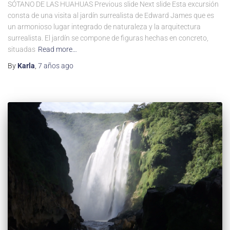
SÓTANO DE LAS HUAHUAS Previous slide Next slide Esta excursión
consta de una visita al jardín surrealista de Edward James que es
un armonioso lugar integrado de naturaleza y la arquitectura
surrealista. El jardín se compone de figuras hechas en concreto,
situadas
Read more…
By
Karla
,
7 años
ago