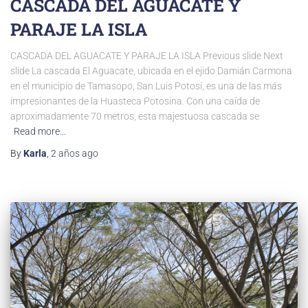
CASCADA DEL AGUACATE Y
PARAJE LA ISLA
CASCADA DEL AGUACATE Y PARAJE LA ISLA Previous slide Next
slide La cascada El Aguacate, ubicada en el ejido Damián Carmona
en el municipio de Tamasopo, San Luis Potosí, es una de las más
impresionantes de la Huasteca Potosina. Con una caída de
aproximadamente 70 metros, esta majestuosa cascada se
Read more…
By
Karla
,
2 años
ago