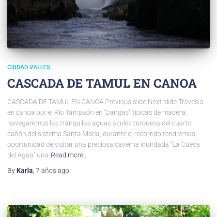
CIUDAD VALLES
CASCADA DE TAMUL EN CANOA
CASCADA DE TAMUL EN CANOA Previous slide Next slide Travesía
en canoa por el Río Tampaón en “pangas” típicas de madera,
navegaremos las tranquilas aguas azules turquesa del cuarto
cañón del sistema Santa María, durante el recorrido tendremos
oportunidad de visitar una preciosa caverna inundada “La Cueva
del Agua” una
Read more…
By
Karla
,
7 años
ago